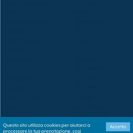
Isola di Providencia
Porto Rico
Roma
Russia
Isole di San Andres
Santa Maria
Sardegna
Sark
Isole Shetland
Sicilia
Slovakia
Slovenia
Isole Sporadi
St Barths
Svezia
Tanegashima
Thailandia
Isole di Tiwi
Turchia
Stati Uniti
Vancouver Island
Vietnam
Galles
Isola di Waya
Yakushima
Isola di Yaqeta
Questo sito utilizza cookies per aiutarci a
Accetto
processare la tua prenotazione, così