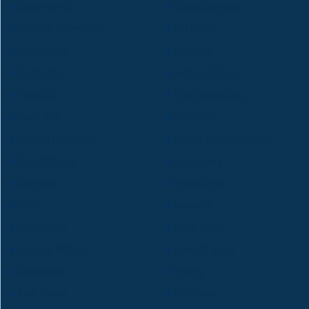
Danimarca
Dodecaneso
Isola di Drawaqa
El Hierro
Inghilterra
Estonia
Finlandia
Isola di Flatey
Francia
Fuerteventura
Isole Gili
Gotland
Grand Bahama
Great Barrier Island
Guadalupa
Guernsey
Olanda
Honduras
Ibiza
Islanda
Indonesia
Isole Ionie
Isola di Wight
Isles of Scilly
Giappone
Jersey
Koh Kood
Koh Mak