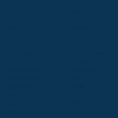
Isola di Koh Samui
Isola di Koh Tao
La Graciosa
La Palma
Lanzarote
Lettonia
Lituania
Isola di Lobos
Macao
Isole Madera
Maiorca
Malta
Isola di Masirah
Isola di Matacawalevu
Isole Mindanao
Montenegro
Isola di Motutapu
Isola di Nacula
Isola di Naukacuvu
Isola di Naviti
Irlanda del Nord
Norvegia
Isole Orcadi
Panama
Isola di Penang
Isola Phi Phi
Pico
Polonia