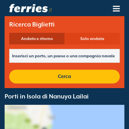
.it
Compagnie Navali
Ricerca Biglietti
Destinazioni Traghetti
Andata e ritorno
Solo andata
Rotte Traghetti
Porti Traghetti
Cerca
Gestione Prenotazioni
Porti in Isola di Nanuya Lailai