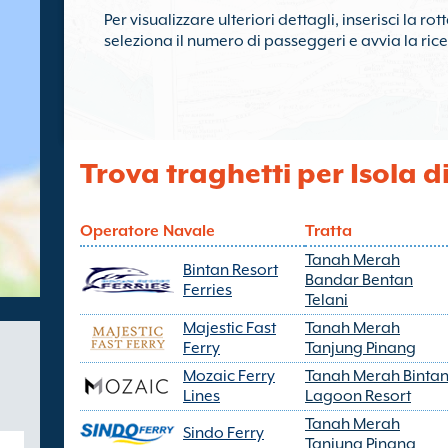
Per visualizzare ulteriori dettagli, inserisci la ro
seleziona il numero di passeggeri e avvia la rice
Trova traghetti per Isola d
Operatore Navale
Tratta
Tanah Merah
Bintan Resort
Bandar Bentan
Ferries
Telani
Majestic Fast
Tanah Merah
Ferry
Tanjung Pinang
Mozaic Ferry
Tanah Merah Binta
Lines
Lagoon Resort
Tanah Merah
Sindo Ferry
Tanjung Pinang