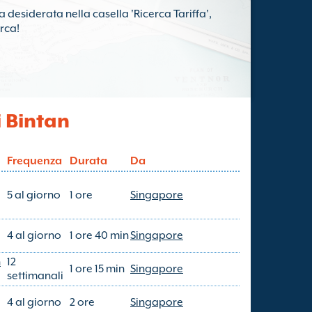
tta desiderata nella casella 'Ricerca Tariffa',
rca!
i Bintan
Frequenza
Durata
Da
5 al giorno
1 ore
Singapore
4 al giorno
1 ore 40 min
Singapore
n
12
1 ore 15 min
Singapore
settimanali
4 al giorno
2 ore
Singapore