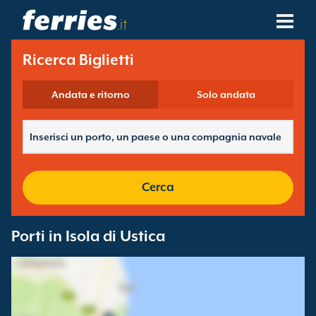
.it
Compagnie Navali
Ricerca Biglietti
Destinazioni Traghetti
Andata e ritorno
Solo andata
Rotte Traghetti
Porti Traghetti
Cerca
Gestione Prenotazioni
Porti in Isola di Ustica