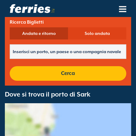
.it
Ricerca Biglietti
Compagnie Navali
Andata e ritorno
Solo andata
Destinazioni Traghetti
Rotte Traghetti
Porti Traghetti
Cerca
Gestione Prenotazioni
Dove si trova il porto di Sark