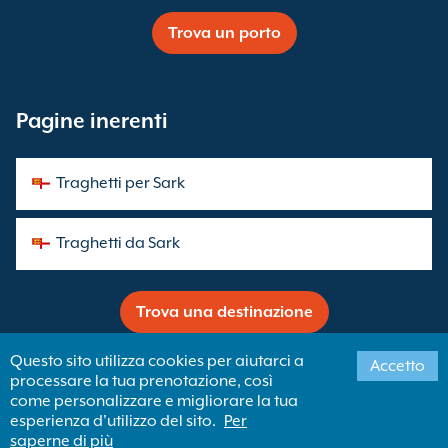
Trova un porto
Pagine inerenti
Traghetti per Sark
Traghetti da Sark
Trova una destinazione
Questo sito utilizza cookies per aiutarci a
Accetto
processare la tua prenotazione, così
Copyright ©
Newincco 1399 Limited
come personalizzare e migliorare la tua
esperienza d'utilizzo del sito.
Per
Newincco 1399 Limited ha i suoi uffici registrati a Londra, Regno
saperne di più
Unito. Iscrizione al Registro delle Imprese britannico: 10094124.