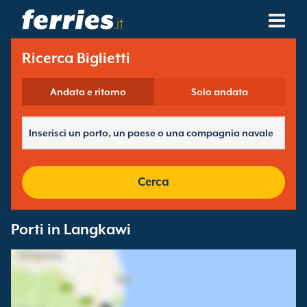
.it
Compagnie Navali
Ricerca Biglietti
Destinazioni Traghetti
Andata e ritorno
Solo andata
Rotte Traghetti
Porti Traghetti
Cerca
Gestione Prenotazioni
Porti in Langkawi