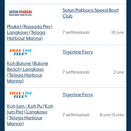
Satun Pakbara Speed Boat
Club
Phuket (Rassada Pier)
Langkawi (Telaga
7 settimanali
10 ore
Harbour Marina)
Tigerline Ferry
Koh Bulone (Bulone
Beach) Langkawi
7 settimanali
2 ore
(Telaga Harbour
Marina)
Tigerline Ferry
Koh Jum / Koh Pu (Koh
Jum Pier) Langkawi
7 settimanali
8 ore 15 min
(Telaga Harbour
Marina)