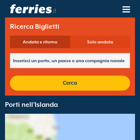
.it
Compagnie Navali
Ricerca Biglietti
Destinazioni Traghetti
Andata e ritorno
Solo andata
Rotte Traghetti
Porti Traghetti
Cerca
Gestione Prenotazioni
Porti nell'Islanda