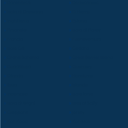
Danimarca
Dodecaneso
Isola di Drawaqa
El Hierro
Inghilterra
Estonia
Finlandia
Isola di Flatey
Francia
Fuerteventura
Isole Gili
Gotland
Grand Bahama
Great Barrier Island
Guadalupa
Guernsey
Olanda
Honduras
Ibiza
Islanda
Indonesia
Isole Ionie
Isola di Wight
Isles of Scilly
Giappone
Jersey
Koh Kood
Koh Mak