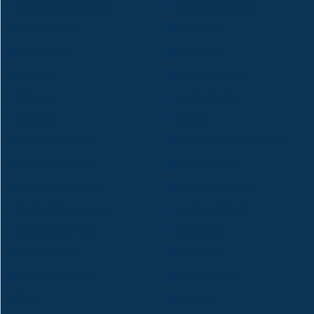
Isola di Koh Samui
Isola di Koh Tao
La Graciosa
La Palma
Lanzarote
Lettonia
Lituania
Isola di Lobos
Macao
Isole Madera
Maiorca
Malta
Isola di Masirah
Isola di Matacawalevu
Isole Mindanao
Montenegro
Isola di Motutapu
Isola di Nacula
Isola di Naukacuvu
Isola di Naviti
Irlanda del Nord
Norvegia
Isole Orcadi
Panama
Isola di Penang
Isola Phi Phi
Pico
Polonia