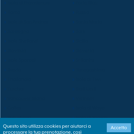
Isola di Providencia
Porto Rico
Roma
Russia
Isole di San Andres
Santa Maria
Sardegna
Sark
Isole Shetland
Sicilia
Slovakia
Slovenia
Isole Sporadi
St Barths
Svezia
Tanegashima
Thailandia
Isole di Tiwi
Turchia
Stati Uniti
Vancouver Island
Vietnam
Galles
Isola di Waya
Yakushima
Isola di Yaqeta
Questo sito utilizza cookies per aiutarci a
Accetto
processare la tua prenotazione, così