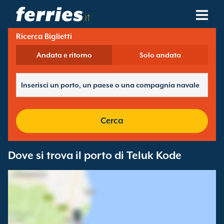
.it
Ricerca Biglietti
Compagnie Navali
Andata e ritorno
Solo andata
Destinazioni Traghetti
Rotte Traghetti
Porti Traghetti
Cerca
Gestione Prenotazioni
Dove si trova il porto di Teluk Kode