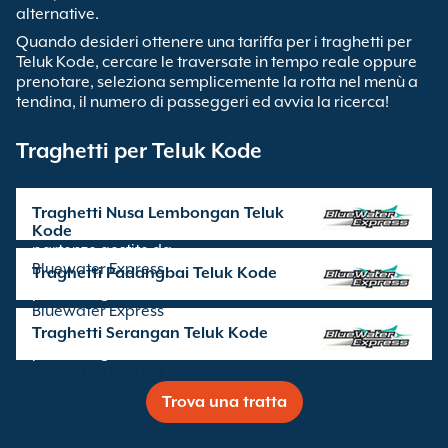
alternative.
Quando desideri ottenere una tariffa per i traghetti per
Teluk Kode, cercare le traversate in tempo reale oppure
prenotare, seleziona semplicemente la rotta nel menù a
tendina, il numero di passeggeri ed avvia la ricerca!
Traghetti per Teluk Kode
Traghetti Nusa Lembongan Teluk
Kode
partenze gestite da
Bluewater Express
Traghetti Padangbai Teluk Kode
partenze gestite da
Bluewater Express
Traghetti Serangan Teluk Kode
partenze gestite da
Bluewater Express
Trova una tratta