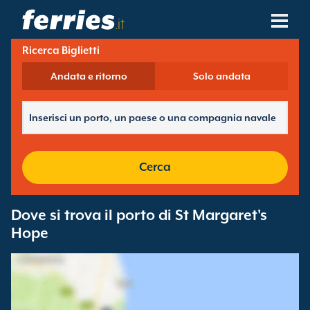
.it
Ricerca Biglietti
Compagnie Navali
Andata e ritorno
Solo andata
Destinazioni Traghetti
Rotte Traghetti
Porti Traghetti
Cerca
Gestione Prenotazioni
Dove si trova il porto di St Margaret's
Hope