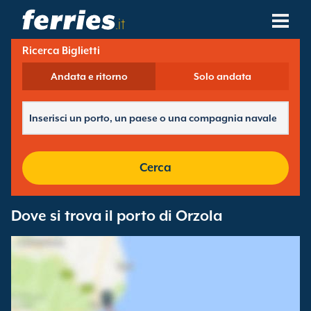
.it
Ricerca Biglietti
Compagnie Navali
Andata e ritorno
Solo andata
Destinazioni Traghetti
Rotte Traghetti
Porti Traghetti
Cerca
Gestione Prenotazioni
Dove si trova il porto di Orzola