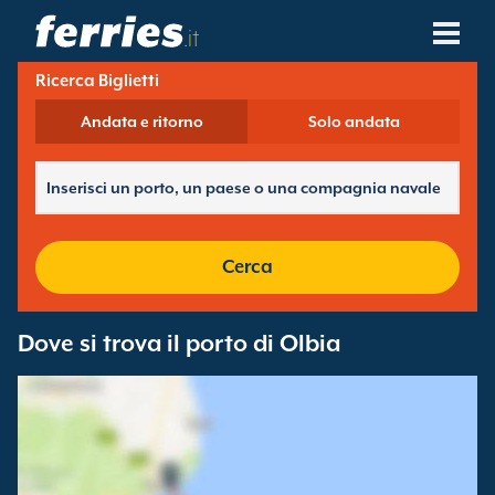
.it
Ricerca Biglietti
Compagnie Navali
Andata e ritorno
Solo andata
Destinazioni Traghetti
Rotte Traghetti
Porti Traghetti
Cerca
Gestione Prenotazioni
Dove si trova il porto di Olbia