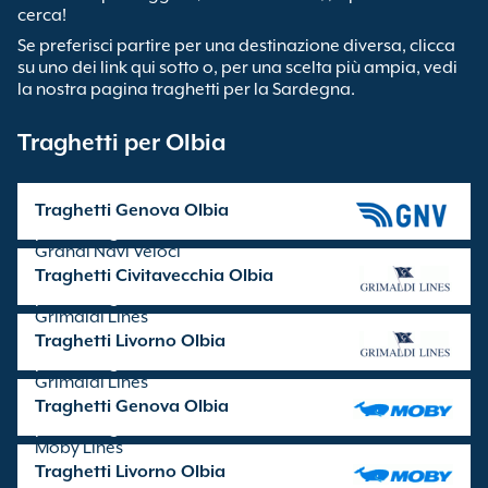
cerca!
Se preferisci partire per una destinazione diversa, clicca
su uno dei link qui sotto o, per una scelta più ampia, vedi
la nostra pagina traghetti per la Sardegna.
Traghetti per Olbia
Traghetti Genova Olbia
partenze gestite da
Grandi Navi Veloci
Traghetti Civitavecchia Olbia
partenze gestite da
Grimaldi Lines
Traghetti Livorno Olbia
partenze gestite da
Grimaldi Lines
Traghetti Genova Olbia
partenze gestite da
Moby Lines
Traghetti Livorno Olbia