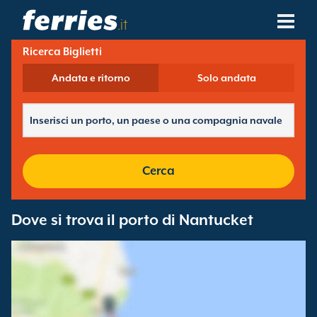
.it
Ricerca Biglietti
Compagnie Navali
Andata e ritorno
Solo andata
Destinazioni Traghetti
Rotte Traghetti
Porti Traghetti
Cerca
Gestione Prenotazioni
Dove si trova il porto di Nantucket