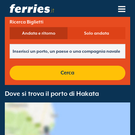
.it
Ricerca Biglietti
Compagnie Navali
Andata e ritorno
Solo andata
Destinazioni Traghetti
Rotte Traghetti
Porti Traghetti
Cerca
Gestione Prenotazioni
Dove si trova il porto di Hakata