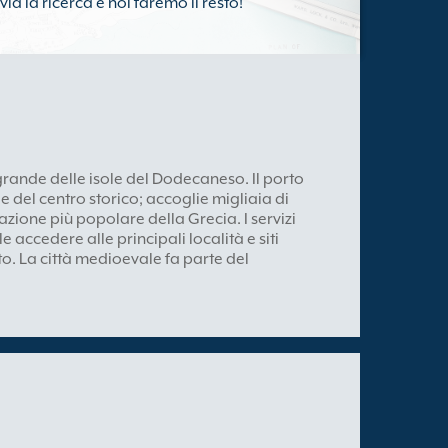
ia la ricerca e noi faremo il resto!
 grande delle isole del Dodecaneso. Il porto
le del centro storico; accoglie migliaia di
azione più popolare della Grecia. I servizi
e accedere alle principali località e siti
rto. La città medioevale fa parte del