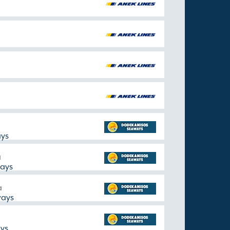
ys
a
ays
a
ways
ys