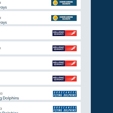
a
ways
a
ways
a
da
g Dolphins
da