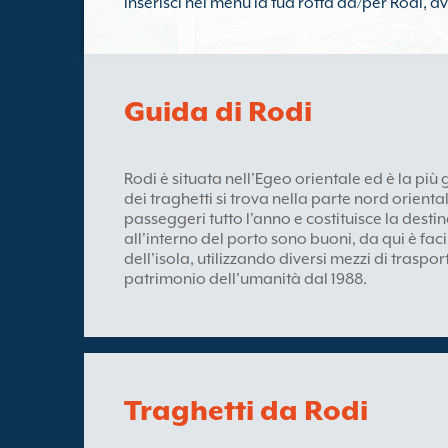
inserisci nel menù la tua rotta da/per Rodi, avv
Guida di Rodi
Rodi è situata nell'Egeo orientale ed è la più
dei traghetti si trova nella parte nord orienta
passeggeri tutto l'anno e costituisce la destin
all'interno del porto sono buoni, da qui è facil
dell'isola, utilizzando diversi mezzi di traspo
patrimonio dell'umanità dal 1988.
Traghetti da Rodi