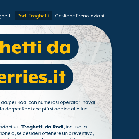
ghetti
Porti Traghetti
Gestione Prenotazioni
hetti da
rries.it
tti da/per Rodi con numerosi operatori navali
ata da/per Rodi che più si addice alle tue
zioni su i
Traghetti da Rodi
, incluso la
zione o, se desideri ottenere un preventivo,