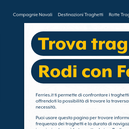
Compagnie Navali
Destinazioni Traghetti
Rotte Tra
Trova trag
Rodi con Fe
Ferries.it ti permette di confrontare i traghe
offrendoti la possibilità di trovare la travers
necessità.
Puoi usare questa pagina per trovare informa
frequenza dei traghetti e la durata di naviga