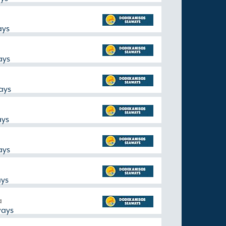
ays
ays
ays
ays
ays
ys
a
ways