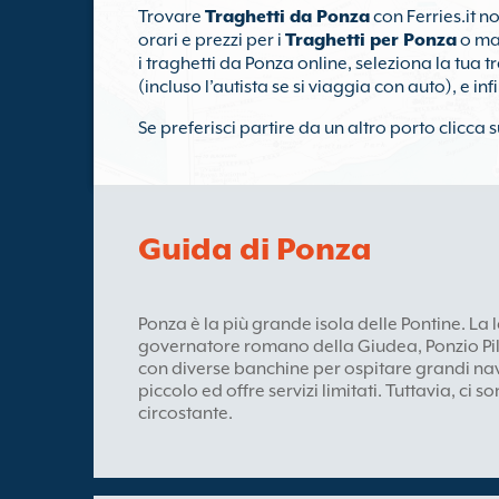
Trovare
Traghetti da Ponza
con Ferries.it n
orari e prezzi per i
Traghetti per Ponza
o ma
i traghetti da Ponza online, seleziona la tua 
(incluso l’autista se si viaggia con auto), e inf
Se preferisci partire da un altro porto clicca s
Guida di Ponza
Ponza è la più grande isola delle Pontine. La
governatore romano della Giudea, Ponzio Pilat
con diverse banchine per ospitare grandi navi
piccolo ed offre servizi limitati. Tuttavia, ci s
circostante.