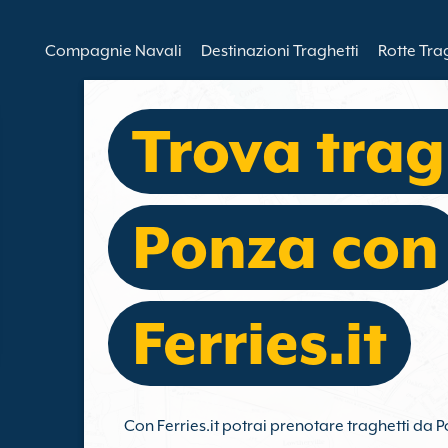
Compagnie Navali
Destinazioni Traghetti
Rotte Tra
Trova trag
Ponza con
Ferries.it
Con Ferries.it potrai prenotare traghetti da P