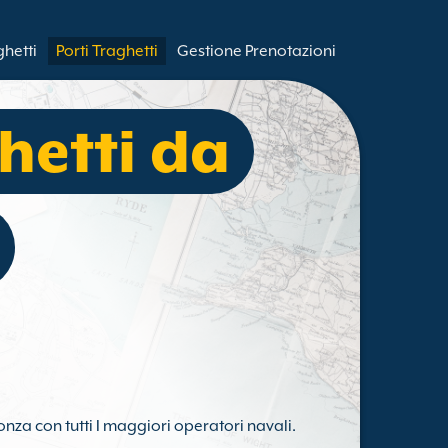
ghetti
Porti Traghetti
Gestione Prenotazioni
hetti da
onza con tutti I maggiori operatori navali.