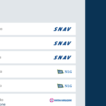
da
a
da
a
da
ione