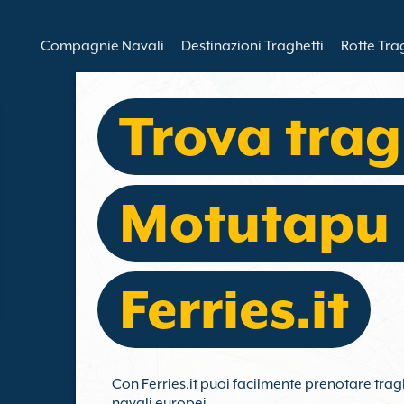
Compagnie Navali
Destinazioni Traghetti
Rotte Tra
Trova trag
Motutapu
Ferries.it
Con Ferries.it puoi facilmente prenotare trag
navali europei.