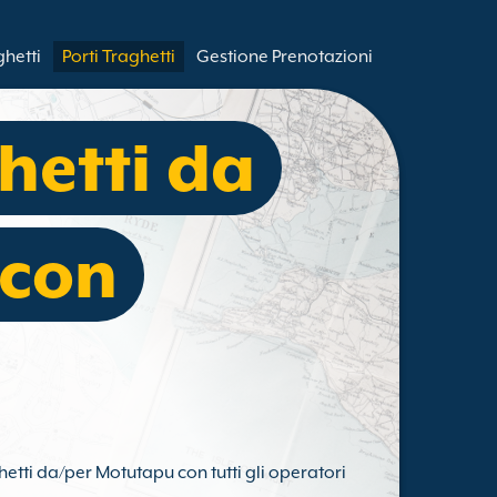
ghetti
Porti Traghetti
Gestione Prenotazioni
hetti da
 con
hetti da/per Motutapu con tutti gli operatori