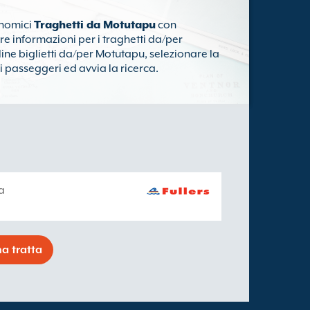
onomici
Traghetti da Motutapu
con
ere informazioni per i traghetti da/per
ne biglietti da/per Motutapu, selezionare la
i passeggeri ed avvia la ricerca.
a
a tratta