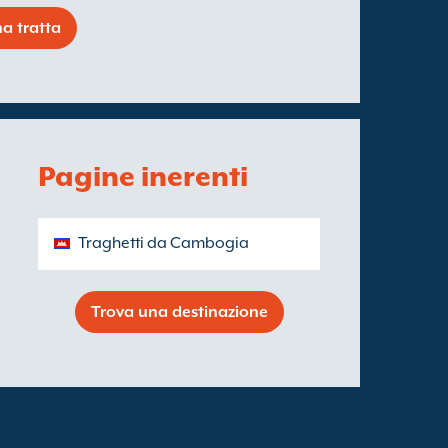
a tratta
Pagine inerenti
Traghetti da Cambogia
Trova una destinazione