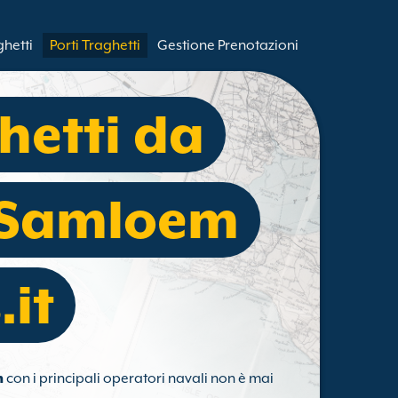
ghetti
Porti Traghetti
Gestione Prenotazioni
hetti da
 Samloem
.it
m
con i principali operatori navali non è mai