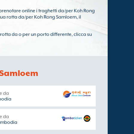
prenotare online i traghetti da/per Koh Rong
 tua rotta da/per Koh Rong Samloem, il
rotta da o per un porto differente, clicca su
g Samloem
te da
bodia
te da
ambodia