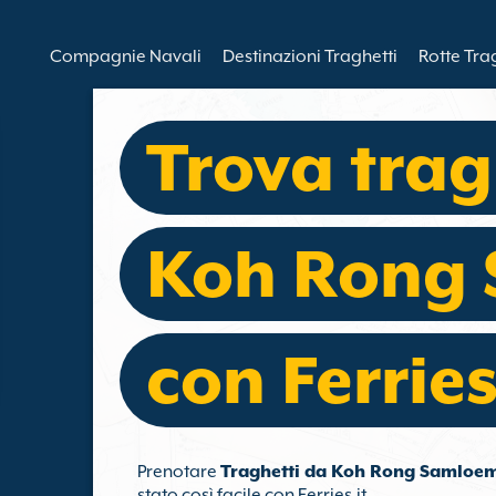
Compagnie Navali
Destinazioni Traghetti
Rotte Tra
Trova trag
Koh Rong
con Ferries
Prenotare
Traghetti da Koh Rong Samloe
stato così facile con Ferries.it.