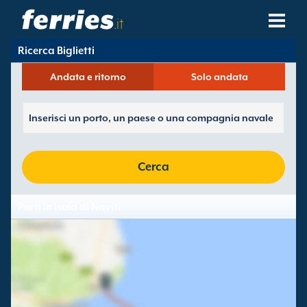
.it
Ricerca Biglietti
Compagnie Navali
Andata e ritorno
Solo andata
Destinazioni Traghetti
Rotte Traghetti
Porti Traghetti
Cerca
Gestione Prenotazioni
Porti in Isola di Naviti