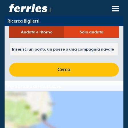
.it
Ricerca Biglietti
Compagnie Navali
Andata e ritorno
Solo andata
Destinazioni Traghetti
Rotte Traghetti
Porti Traghetti
Cerca
Gestione Prenotazioni
Porti in Isola di Naukacuvu