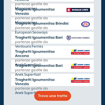
partenze gestite da
Minoan Lines
Traghetti Igoumenitsa
Venezia
partenze gestite da
Minoan Lines
Traghetti Igoumenitsa Brindisi
partenze gestite da
European Seaways
Traghetti Igoumenitsa Bari
partenze gestite da
Ventouris Ferries
Traghetti Igoumenitsa
Ancona
partenze gestite da
Anek Superfast
Traghetti Igoumenitsa Bari
partenze gestite da
Anek Superfast
Traghetti Igoumenitsa
Venezia
partenze gestite da
Anek Superfast
Trova una tratta