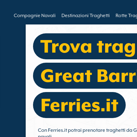
Compagnie Navali
Destinazioni Traghetti
Rotte Tra
Trova trag
Great Barr
Ferries.it
Con Ferries.it potrai prenotare traghetti da G
navali.