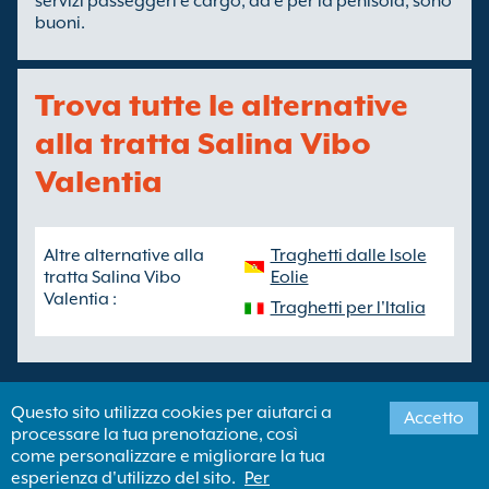
servizi passeggeri e cargo, da e per la penisola, sono
buoni.
Trova tutte le alternative
alla tratta Salina Vibo
Valentia
Altre alternative alla
Traghetti dalle Isole
tratta Salina Vibo
Eolie
Valentia :
Traghetti per l'Italia
Questo sito utilizza cookies per aiutarci a
Accetto
processare la tua prenotazione, così
Copyright ©
Newincco 1399 Limited
come personalizzare e migliorare la tua
esperienza d'utilizzo del sito.
Per
Newincco 1399 Limited ha i suoi uffici registrati a Londra, Regno