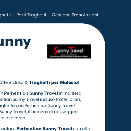
ghetti
Porti Traghetti
Gestione Prenotazioni
unny
rotte incluso &
Traghetti per Malesia
!
on
Perhentian Sunny Travel
in maniera
ntian Sunny Travel incluso tratte, orari,
iglietto con Perhentian Sunny Travel
 Sunny Travel, il numero di passeggeri
via la ricerca…
frontare
Perhentian Sunny Travel
con altri