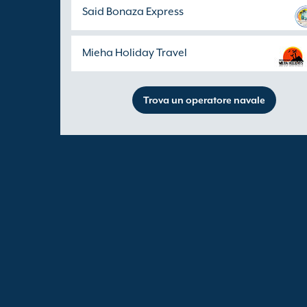
Said Bonaza Express
Mieha Holiday Travel
Trova un operatore navale