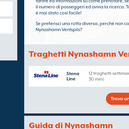
tariffe ed informazioni su come prenotare, s
il numero di passeggeri ed avvia la ricerca. 
è mai stato cosi facile!
Se preferisci una rotta diversa, perchè non con
Nynashamn Ventspils?
Traghetti Nynashamn Ven
12 traghetti settim
Stena
Line
30 min)
Trova un
Guida di Nynashamn