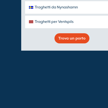
Traghetti da Nynashamn
Traghetti per Ventspils
Trova un porto