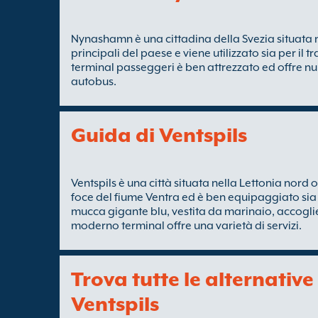
Nynashamn è una cittadina della Svezia situata n
principali del paese e viene utilizzato sia per il 
terminal passeggeri è ben attrezzato ed offre num
autobus.
Guida di Ventspils
Ventspils è una città situata nella Lettonia nord oc
foce del fiume Ventra ed è ben equipaggiato sia 
mucca gigante blu, vestita da marinaio, accoglie i
moderno terminal offre una varietà di servizi.
Trova tutte le alternativ
Ventspils