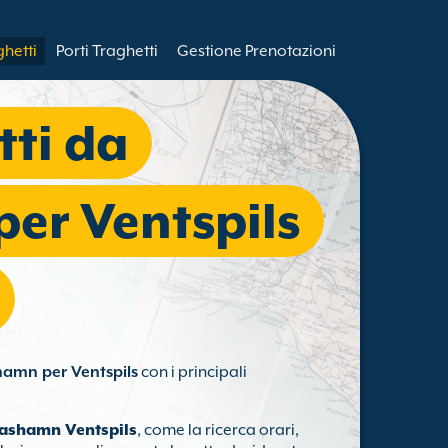
ghetti
Porti Traghetti
Gestione Prenotazioni
tti da
er Ventspils
amn per Ventspils
con i principali
nashamn Ventspils
, come la ricerca orari,