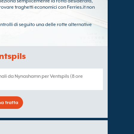
eleziona semplicemente la rotta desiderata,
Trovare traghetti economici con Ferries.it non
trolli di seguito una delle rotte alternative
tspils
anali da Nynashamn per Ventspils (8 ore
a tratta