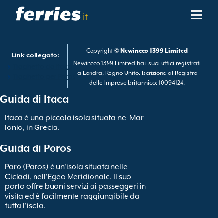
.it
Compagnie Navali
Copyright ©
Newincco 1399 Limited
Link collegato:
Newincco 1399 Limited ha i suoi uffici registrati
Destinazioni Traghetti
Traghetto da Itaca
a Londra, Regno Unito. Iscrizione al Registro
Traghetto per Poros
delle Imprese britannico: 10094124.
Rotte Traghetti
Guida di Itaca
Porti Traghetti
Itaca è una piccola isola situata nel Mar
Ionio, in Grecia.
Gestione Prenotazioni
Guida di Poros
Paro (Paros) è un'isola situata nelle
Cicladi, nell'Egeo Meridionale. Il suo
porto offre buoni servizi ai passeggeri in
visita ed è facilmente raggiungibile da
tutta l'isola.