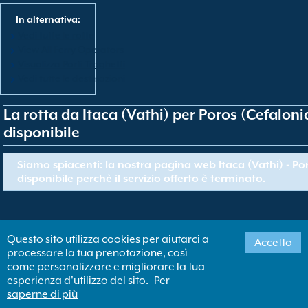
In alternativa:
Vedi tutte le rotte
View All Ferry Operators
Visualizza Porti Traghetti
Vedi tutte le destinazioni
La rotta da Itaca (Vathi) per Poros (Cefaloni
disponibile
Siamo spiacenti: la nostra pagina web Itaca (Vathi) - Po
disponibile perchè il servizio offerto è terminato.
Questo sito utilizza cookies per aiutarci a
Accetto
processare la tua prenotazione, così
come personalizzare e migliorare la tua
esperienza d'utilizzo del sito.
Per
saperne di più