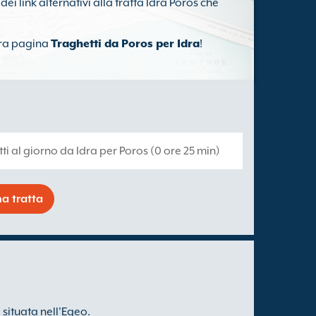
dei link alternativi alla tratta Idra Poros che
tra pagina
Traghetti da Poros per Idra
!
tti al giorno da Idra per Poros (0 ore 25 min)
a tratta
 situata nell'Egeo.