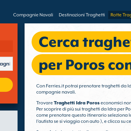
Compagnie Navali
Destinazioni Traghetti
Rotte Tra
Cerca traghet
per Poros con
Con Ferries.it potrai prenotare traghetti da I
compagnie navali.
Trovare
Traghetti Idra Poros
economici non 
Per scoprire di più sui traghetti da Idra per P
come prenotare questo itinerario seleziona la
l’autista se si viaggia con auto ), e clicca su c