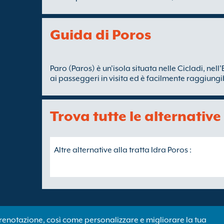
Guida di Poros
Paro (Paros) è un'isola situata nelle Cicladi, nell
ai passeggeri in visita ed è facilmente raggiungibi
Trova tutte le alternative
Altre alternative alla tratta Idra Poros :
Copyright ©
Newincco 1399 Limited
 prenotazione, così come personalizzare e migliorare la tua