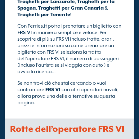
Traghetti per Lanzarote
,
Traghetti per la
Spagna
,
Traghetti per Gran Canaria
&
Traghetti per Tenerife
!
Con Ferries.it potrai prenotare un biglietto con
FRS VI
in maniera semplice e veloce. Per
scoprire di più su FRS VI incluso tratte, orari,
prezzi e informazioni su come prenotare un
biglietto con FRS VI seleziona la tratta
dell’operatore FRS VI, il numero di passeggeri
(incluso l’autista se si viaggia con auto ) e
avvia la ricerca…
Se non trovi ciò che stai cercando o vuoi
confrontare
FRS VI
con altri operatori navali,
allora prova una delle alternative su questa
pagina.
Rotte dell’operatore FRS VI