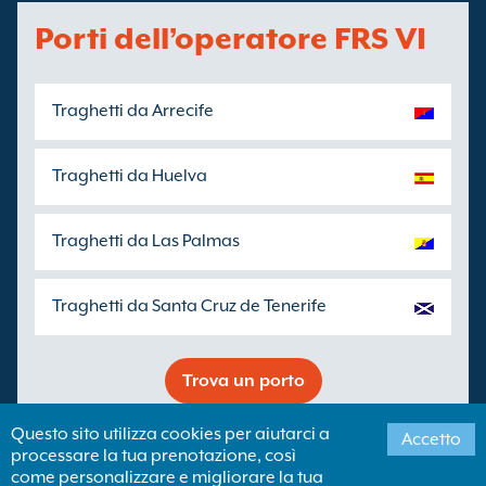
Porti dell’operatore FRS VI
Traghetti da Arrecife
Traghetti da Huelva
Traghetti da Las Palmas
Traghetti da Santa Cruz de Tenerife
Trova un porto
Questo sito utilizza cookies per aiutarci a
Accetto
processare la tua prenotazione, così
Copyright ©
Newincco 1399 Limited
come personalizzare e migliorare la tua