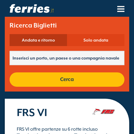
.it
Compagnie Navali
Ricerca Biglietti
Destinazioni Traghetti
Andata e ritorno
Solo andata
Rotte Traghetti
Porti Traghetti
Cerca
Gestione Prenotazioni
FRS VI
FRS VI offre partenze su 6 rotte incluso